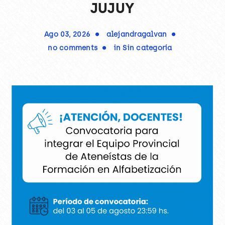
JUJUY
Ago 03, 2026
alejandragalvan
no comments
in
Sin categoría