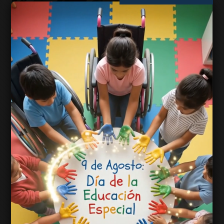
Educación llevará más de 20 propuestas
a la Feria del Libro Jujuy 2026
La Feria del Libro Jujuy 2026 tendrá una fuerte
impronta educativa con más de 20 actividades
impulsadas por el Ministerio de Educación de
la Provincia. Bajo el lema “Memorias a escena”,
la cartera educativa presentará, entre el 10 y el
14 de agosto, una programación que reunirá a
estudiantes, docentes, directivos y familias en
distintos…
Leer más