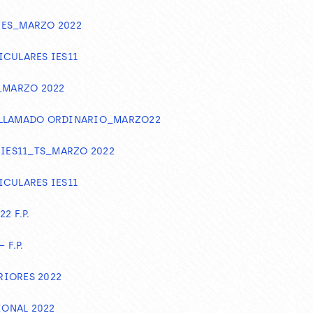
TES_MARZO 2022
ICULARES IES11
_MARZO 2022
1° LLAMADO ORDINARIO_MARZO22
 IES11_TS_MARZO 2022
ICULARES IES11
2 F.P.
 F.P.
RIORES 2022
ONAL 2022