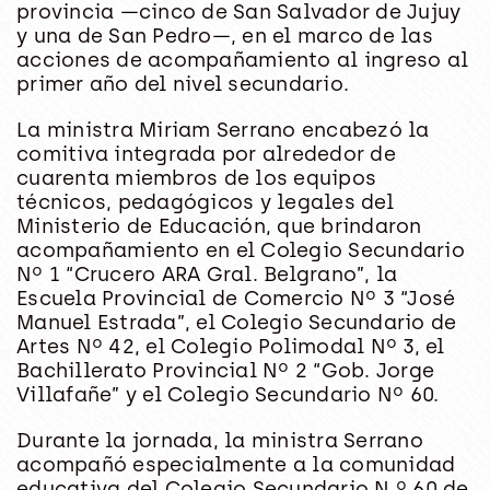
provincia —cinco de San Salvador de Jujuy
y una de San Pedro—, en el marco de las
acciones de acompañamiento al ingreso al
primer año del nivel secundario.
La ministra
Miriam Serrano
encabezó la
comitiva integrada por alrededor de
cuarenta miembros de los equipos
técnicos, pedagógicos y legales del
Ministerio de Educación, que brindaron
acompañamiento en el
Colegio Secundario
Nº 1 “Crucero ARA Gral. Belgrano”
, la
Escuela Provincial de Comercio Nº 3 “José
Manuel Estrada”
, el
Colegio Secundario de
Artes Nº 42
, el
Colegio Polimodal Nº 3
, el
Bachillerato Provincial Nº 2 “Gob. Jorge
Villafañe”
y el
Colegio Secundario Nº 60
.
Durante la jornada, la ministra Serrano
acompañó especialmente a la comunidad
educativa del Colegio Secundario N.º 60 de