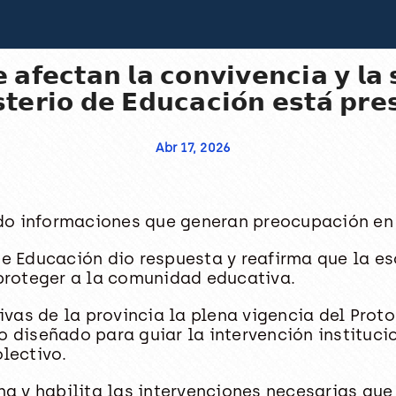
 𝗮𝗳𝗲𝗰𝘁𝗮𝗻 𝗹𝗮 𝗰𝗼𝗻𝘃𝗶𝘃𝗲𝗻𝗰𝗶𝗮 𝘆 𝗹𝗮 
𝘁𝗲𝗿𝗶𝗼 𝗱𝗲 𝗘𝗱𝘂𝗰𝗮𝗰𝗶𝗼́𝗻 𝗲𝘀𝘁𝗮́ 𝗽𝗿𝗲
Abr 17, 2026
do informaciones que generan preocupación en 
 de Educación dio respuesta y reafirma que la e
proteger a la comunidad educativa.
vas de la provincia la plena vigencia del Prot
to diseñado para guiar la intervención instituc
olectivo.
y habilita las intervenciones necesarias que p