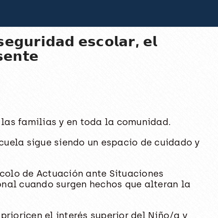
𝘀𝗲𝗴𝘂𝗿𝗶𝗱𝗮𝗱 𝗲𝘀𝗰𝗼𝗹𝗮𝗿, 𝗲𝗹
𝘀𝗲𝗻𝘁𝗲
las familias y en toda la comunidad.
scuela sigue siendo un espacio de cuidado y
ocolo de Actuación ante Situaciones
ional cuando surgen hechos que alteran la
rioricen el interés superior del Niño/a y