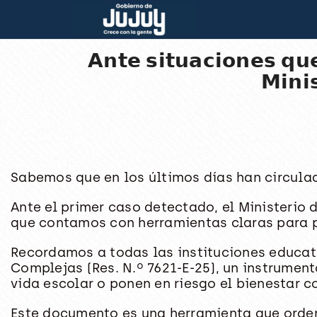
𝗔𝗻𝘁𝗲 𝘀𝗶𝘁𝘂𝗮𝗰𝗶𝗼𝗻𝗲𝘀 𝗾𝘂𝗲
𝗠𝗶𝗻𝗶
Sabemos que en los últimos días han circula
Ante el primer caso detectado, el Ministerio
que contamos con herramientas claras para 
Recordamos a todas las instituciones educati
Complejas (Res. N.º 7621-E-25), un instrumen
vida escolar o ponen en riesgo el bienestar c
Este documento es una herramienta que ordena 