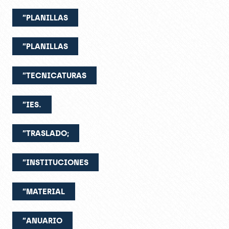
”PLANILLAS
”PLANILLAS
”TECNICATURAS
”IES.
”TRASLADO;
”INSTITUCIONES
”MATERIAL
”ANUARIO