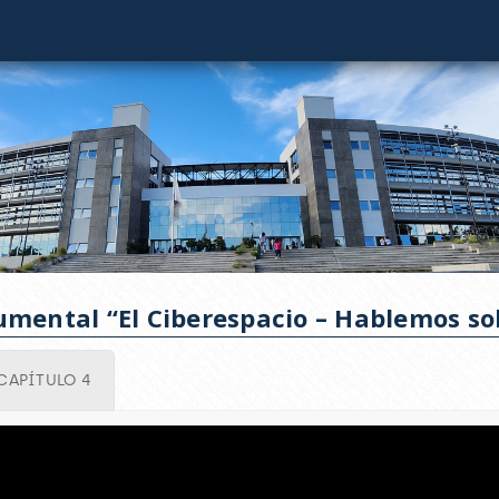
umental “El Ciberespacio – Hablemos s
CAPÍTULO 4